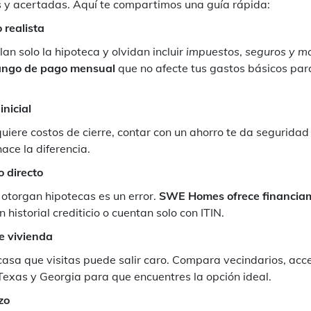
 y acertadas. Aquí te compartimos una guía rápida:
 realista
n solo la hipoteca y olvidan incluir
impuestos
,
seguros y m
ango de pago mensual
que no afecte tus gastos básicos par
inicial
re costos de cierre, contar con un ahorro te da seguridad 
ace la diferencia.
o directo
 otorgan hipotecas es un error.
SWE Homes ofrece financiamie
 historial crediticio o cuentan solo con ITIN.
e vivienda
asa que visitas puede salir caro. Compara vecindarios, acc
Texas y Georgia para que encuentres la opción ideal.
zo