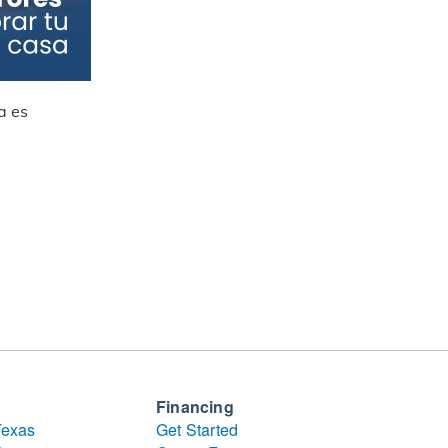
a es
Financing
Texas
Get Started