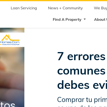
Skip
to
main
Loan Servicing
News + Community
We Buy
content
Find A Property
About
7 errores
comunes
debes ev
Comprar tu prim