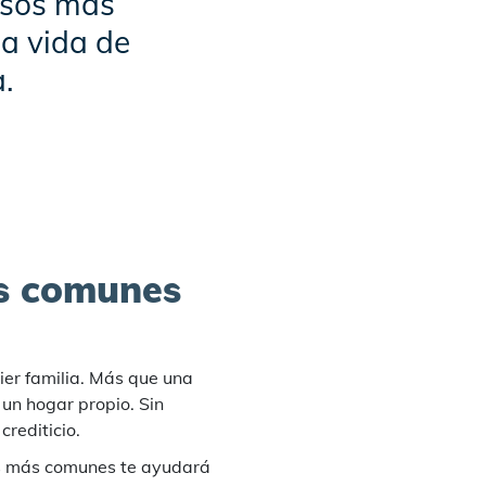
asos más
la vida de
.
es comunes
ier familia. Más que una
 un hogar propio. Sin
rediticio.
res más comunes te ayudará