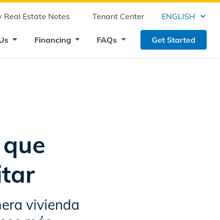
 Real Estate Notes
Tenant Center
 Us
Financing
FAQs
Get Started
 que
itar
era vivienda